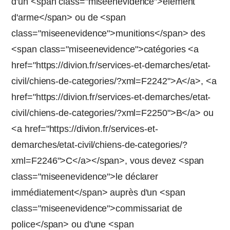
d'un <span class="miseenevidence">élément
d'arme</span> ou de <span
class="miseenevidence">munitions</span> des
<span class="miseenevidence">catégories <a
href="https://divion.fr/services-et-demarches/etat-
civil/chiens-de-categories/?xml=F2242">A</a>, <a
href="https://divion.fr/services-et-demarches/etat-
civil/chiens-de-categories/?xml=F2250">B</a> ou
<a href="https://divion.fr/services-et-
demarches/etat-civil/chiens-de-categories/?
xml=F2246">C</a></span>, vous devez <span
class="miseenevidence">le déclarer
immédiatement</span> auprès d'un <span
class="miseenevidence">commissariat de
police</span> ou d'une <span