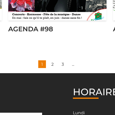
AGENDA #98
1
2
3
...
HORAIR
Lundi