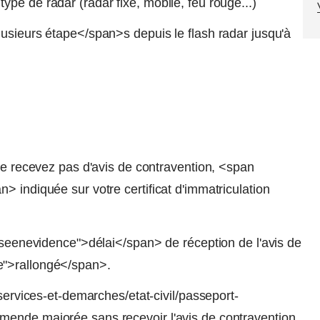
pe de radar (radar fixe, mobile, feu rouge...)
usieurs étape</span>s depuis le flash radar jusqu'à
 ne recevez pas d'avis de contravention, <span
> indiquée sur votre certificat d'immatriculation
miseenevidence">délai</span> de réception de l'avis de
e">rallongé</span>.
/services-et-demarches/etat-civil/passeport-
mende majorée sans recevoir l'avis de contravention