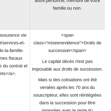
autre personne, membre de votre
famille ou non.
'assurance vie
<span
r/services-et-
class="miseenevidence">Droits de
e-la-famille-
succession</span>
mes fiscaux
Le capital décès n'est pas
e du contrat et
imposable aux droits de succession.
nts</a>.
Mais si des cotisations ont été
versées après les 70 ans du
souscripteur, elles sont réintégrées
dans la succession pour être
imposées avec le reste du