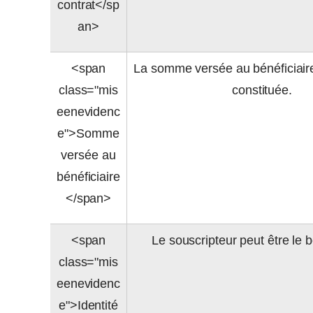
contrat</sp
an>
<span
La somme versée au bénéficiaire
class="mis
constituée.
eenevidenc
e">Somme
versée au
bénéficiaire
</span>
<span
Le souscripteur peut être le b
class="mis
eenevidenc
e">Identité