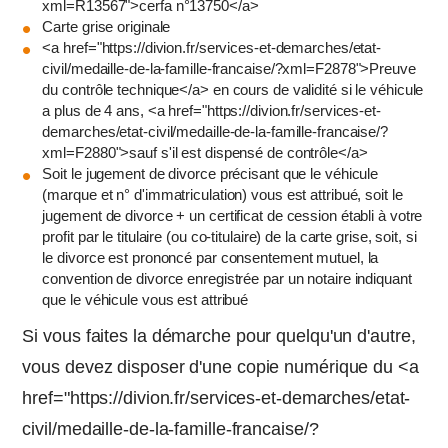
xml=R13567">cerfa n°13750</a>
Carte grise originale
<a href="https://divion.fr/services-et-demarches/etat-
civil/medaille-de-la-famille-francaise/?xml=F2878">Preuve
du contrôle technique</a> en cours de validité si le véhicule
a plus de 4 ans, <a href="https://divion.fr/services-et-
demarches/etat-civil/medaille-de-la-famille-francaise/?
xml=F2880">sauf s'il est dispensé de contrôle</a>
Soit le jugement de divorce précisant que le véhicule
(marque et n° d'immatriculation) vous est attribué, soit le
jugement de divorce + un certificat de cession établi à votre
profit par le titulaire (ou co-titulaire) de la carte grise, soit, si
le divorce est prononcé par consentement mutuel, la
convention de divorce enregistrée par un notaire indiquant
que le véhicule vous est attribué
Si vous faites la démarche pour quelqu'un d'autre,
vous devez disposer d'une copie numérique du <a
href="https://divion.fr/services-et-demarches/etat-
civil/medaille-de-la-famille-francaise/?