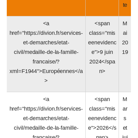
te
<a
<span
M
href="https://divion.fr/services-
class="mis
ai
et-demarches/etat-
eenevidenc
20
civil/medaille-de-la-famille-
e">9 juin
19
francaise/?
2024</spa
xml=F1944">Européennes</a
n>
>
<a
<span
M
href="https://divion.fr/services-
class="mis
ar
et-demarches/etat-
eenevidenc
s
civil/medaille-de-la-famille-
e">2026</s
et
francaise/?
pan>
jui