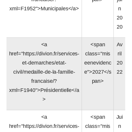
xml=F1952">Municipales</a>
n
20
20
<a
<span
Av
href="https://divion.fr/services-
class="mis
ril
et-demarches/etat-
eenevidenc
20
civil/medaille-de-la-famille-
e">2027</s
22
francaise/?
pan>
xml=F1940">Présidentielle</a
>
<a
<span
Jui
href="https://divion.fr/services-
class="mis
n