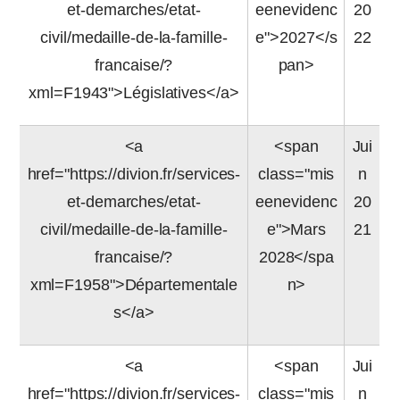
et-demarches/etat-
eenevidenc
20
civil/medaille-de-la-famille-
e">2027</s
22
francaise/?
pan>
xml=F1943">Législatives</a>
<a
<span
Jui
href="https://divion.fr/services-
class="mis
n
et-demarches/etat-
eenevidenc
20
civil/medaille-de-la-famille-
e">Mars
21
francaise/?
2028</spa
xml=F1958">Départementale
n>
s</a>
<a
<span
Jui
href="https://divion.fr/services-
class="mis
n