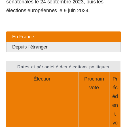
sénatoriales le 24 septembre 2023, puis les
élections européennes le 9 juin 2024.
En France
Depuis l'étranger
Dates et périodicité des élections politiques
Élection
Prochain
Pr
vote
éc
éd
en
t
vo