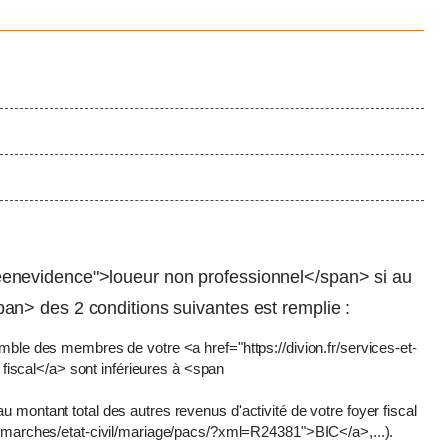
enevidence">loueur non professionnel</span> si au
n> des 2 conditions suivantes est remplie :
semble des membres de votre <a href="https://divion.fr/services-et-
iscal</a> sont inférieures à <span
u montant total des autres revenus d'activité de votre foyer fiscal
t-demarches/etat-civil/mariage/pacs/?xml=R24381">BIC</a>,...).