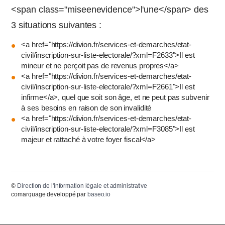
<span class="miseenevidence">l'une</span> des
3 situations suivantes :
<a href="https://divion.fr/services-et-demarches/etat-
civil/inscription-sur-liste-electorale/?xml=F2633">Il est
mineur et ne perçoit pas de revenus propres</a>
<a href="https://divion.fr/services-et-demarches/etat-
civil/inscription-sur-liste-electorale/?xml=F2661">Il est
infirme</a>, quel que soit son âge, et ne peut pas subvenir
à ses besoins en raison de son invalidité
<a href="https://divion.fr/services-et-demarches/etat-
civil/inscription-sur-liste-electorale/?xml=F3085">Il est
majeur et rattaché à votre foyer fiscal</a>
©
Direction de l'information légale et administrative
comarquage developpé par
baseo.io