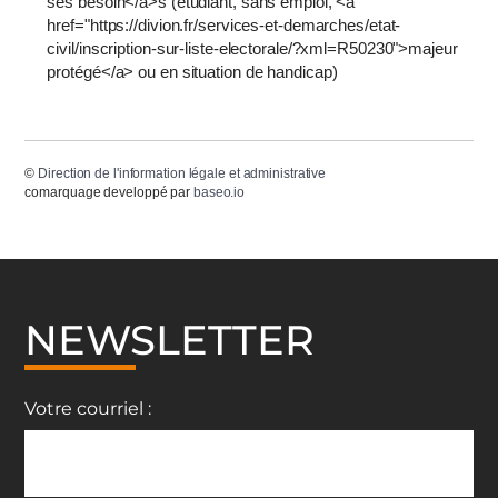
ses besoin</a>s (étudiant, sans emploi, <a
href="https://divion.fr/services-et-demarches/etat-
civil/inscription-sur-liste-electorale/?xml=R50230">majeur
protégé</a> ou en situation de handicap)
©
Direction de l'information légale et administrative
comarquage developpé par
baseo.io
NEWSLETTER
Votre courriel :