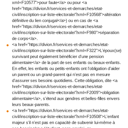
xml=F10577">pour faute</a> ou pour <a
href="https://divion.fr/services-et-demarches/etat-
civil/inscription-sur-liste-electorale/?xml=F10568">altération
définitive du lien conjugal</a>) ou en cas de <a
href="https://divion.fr/services-et-demarches/etat-
civil/inscription-sur-liste-electorale/?xml=F980">séparation
de corps</a>.
<a href="https://divion.fr/services-et-demarches/etat-
civil/inscription-sur-liste-electorale/?xml=F322">L'époux(se)
survivant peut également bénéficier d'une pension
alimentaire</a> de la part de ses enfants ou beaux-enfants.
En effet, les enfants ou petits-enfants ont l'obligation d'aider
un parent ou un grand-parent qui n'est pas en mesure
d'assurer ses besoins quotidiens. Cette obligation, dite <a
href="https://divion.fr/services-et-demarches/etat-
civil/inscription-sur-liste-electorale/?xml=F2009">obligation
alimentaire</a>, s'étend aux gendres et belles-filles envers
leurs beaux-parents.
<a href="https://divion.fr/services-et-demarches/etat-
civil/inscription-sur-liste-electorale/?xml=F10508">L'enfant
majeur s'il n'est pas en capacité de subvenir lui-même à