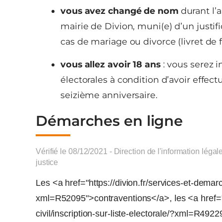
vous avez changé de nom
durant l’a
mairie de Divion, muni(e) d’un justifi
cas de mariage ou divorce (livret de 
vous allez avoir 18 ans
: vous serez i
électorales à condition d’avoir effec
seizième anniversaire.
Démarches en ligne
Vérifié le 08/12/2021 - Direction de l'information légal
justice
Les <a href="https://divion.fr/services-et-demarch
xml=R52095">contraventions</a>, les <a href="h
civil/inscription-sur-liste-electorale/?xml=R49229