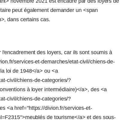
nt> novembre 2021 est encadré par des loyers de
riétaire peut également demander un <span
>, dans certains cas.
l'encadrement des loyers, car ils sont soumis à
ivion.fr/services-et-demarches/etat-civil/chiens-de-
a loi de 1948</a> ou <a
tat-civil/chiens-de-categories/?
nventions à loyer intermédiaire)</a>, des <a
tat-civil/chiens-de-categories/?
a href="https://divion.fr/services-et-
xml=F2315">meublés de tourisme</a> et des sous-