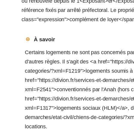
ou renouvelé depuis le 1<Exposant>er</Exposa
référence fixés par arrêté préfectoral. Le prop
class="expression">complément de loyer</span
À savoir
Certains logements ne sont pas concernés par 
d'autres règles. Il s'agit des <a href="https://d
categories/?xml=F1219">logements soumis à l
href="https://divion.fr/services-et-demarches/e
xml=F2541">conventionnés par l'Anah (hors co
href="https://divion.fr/services-et-demarches/e
xml=F1317">logements sociaux (HLM)</a>, des <
demarches/etat-civil/chiens-de-categories/?
locations.