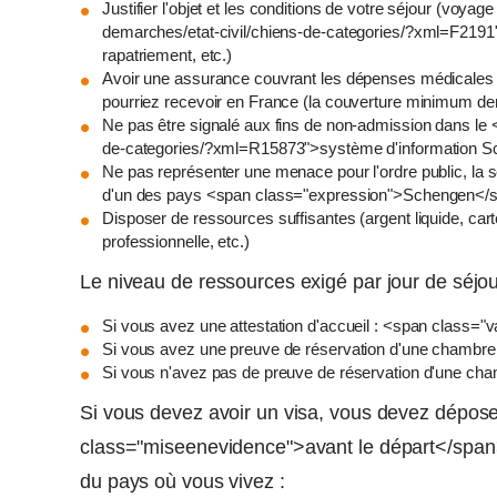
Justifier l'objet et les conditions de votre séjour (voyage
demarches/etat-civil/chiens-de-categories/?xml=F2191">a
rapatriement, etc.)
Avoir une assurance couvrant les dépenses médicales et
pourriez recevoir en France (la couverture minimum 
Ne pas être signalé aux fins de non-admission dans le <a
de-categories/?xml=R15873">système d'information 
Ne pas représenter une menace pour l'ordre public, la séc
d'un des pays <span class="expression">Schengen</
Disposer de ressources suffisantes (argent liquide, cart
professionnelle, etc.)
Le niveau de ressources exigé par jour de séjo
Si vous avez une attestation d'accueil : <span class="
Si vous avez une preuve de réservation d'une chambre
Si vous n'avez pas de preuve de réservation d'une cha
Si vous devez avoir un visa, vous devez dépos
class="miseenevidence">avant le départ</span>
du pays où vous vivez :