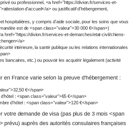
 privé ou professionnel, <a href="https://divion.fr/services-et-
ttestation d'accueil</a> ou justificatif d'hébergement,
 hospitalières, y compris d'aide sociale, pour les soins que vous
demandée est de <span class="valeur">30 000 €</span>)
 href="https://divion.fr/services-et-demarches/etat-civil/chiens-
Schengen</a>
urité intérieure, la santé publique ou les relations internationales
span>
es bancaires, etc.) ou pouvoir les acquérir légalement (activité
ur en France varie selon la preuve d'hébergement :
valeur">32,50 €</span>
 d'hôtel : <span class="valeur">65 €</span>
mbre d'hôtel : <span class="valeur">120 €</span>
er votre demande de visa (pas plus de 3 mois <span
 prévu) auprès des autorités consulaires françaises