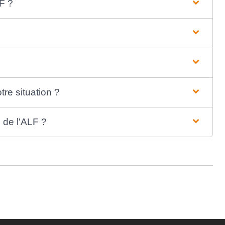
F ?
re situation ?
n de l'ALF ?