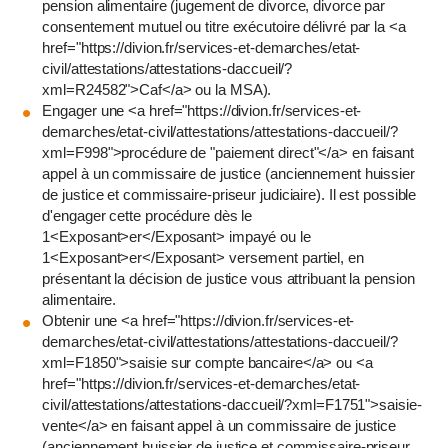
pension alimentaire (jugement de divorce, divorce par
consentement mutuel ou titre exécutoire délivré par la <a
href="https://divion.fr/services-et-demarches/etat-
civil/attestations/attestations-daccueil/?
xml=R24582">Caf</a> ou la MSA).
Engager une <a href="https://divion.fr/services-et-
demarches/etat-civil/attestations/attestations-daccueil/?
xml=F998">procédure de "paiement direct"</a> en faisant
appel à un commissaire de justice (anciennement huissier
de justice et commissaire-priseur judiciaire). Il est possible
d'engager cette procédure dès le
1<Exposant>er</Exposant> impayé ou le
1<Exposant>er</Exposant> versement partiel, en
présentant la décision de justice vous attribuant la pension
alimentaire.
Obtenir une <a href="https://divion.fr/services-et-
demarches/etat-civil/attestations/attestations-daccueil/?
xml=F1850">saisie sur compte bancaire</a> ou <a
href="https://divion.fr/services-et-demarches/etat-
civil/attestations/attestations-daccueil/?xml=F1751">saisie-
vente</a> en faisant appel à un commissaire de justice
(anciennement huissier de justice et commissaire-priseur