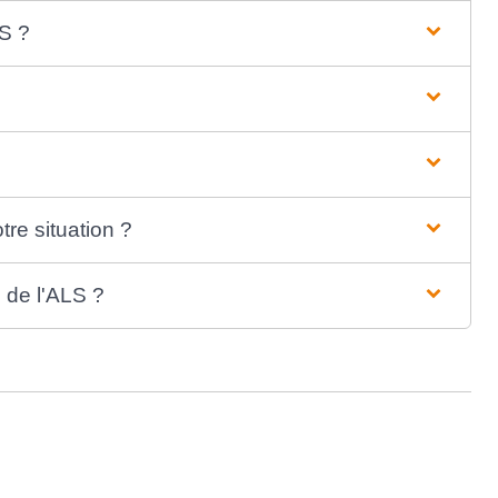
LS ?
re situation ?
n de l'ALS ?