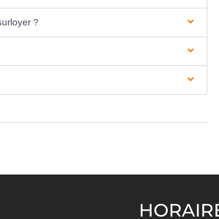
surloyer ?
HORAIR