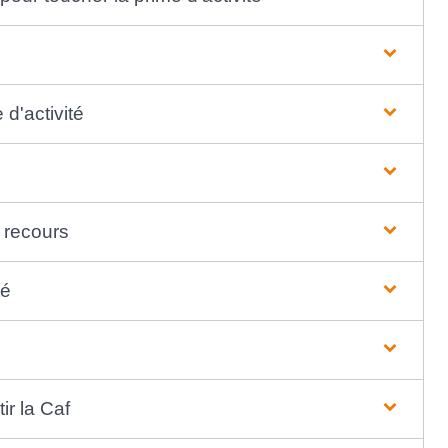
d'activité
n recours
té
ir la Caf