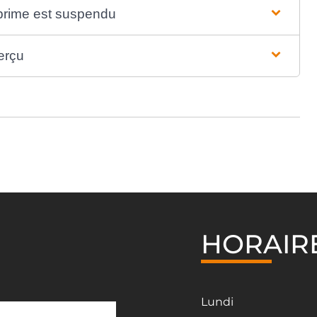
 prime est suspendu
erçu
HORAIR
Lundi