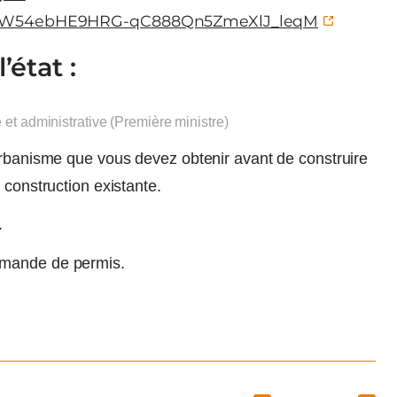
yasW54ebHE9HRG-qC888Qn5ZmeXlJ_leqM
état :
e et administrative (Première ministre)
urbanisme que vous devez obtenir avant de construire
 construction existante.
.
emande de permis.