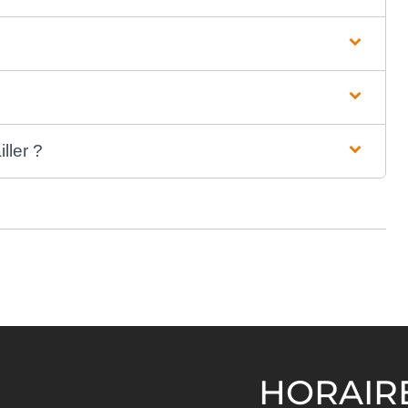
?
ller ?
HORAIR