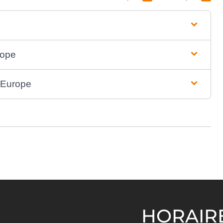
rope
'Europe
HORAIR