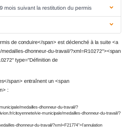
9 mois suivant la restitution du permis
rmis de conduire</span> est déclenché à la suite <a
pale/medailles-dhonneur-du-travail/?xml=R10272"><span
0272" type="Définition de
es</span> entraînent un <span
n> :
e-municipale/medailles-dhonneur-du-travail/?
vion.fr/citoyennete/vie-municipale/medailles-dhonneur-du-travail/?
e/medailles-dhonneur-du-travail/?xml=F21774">l'annulation