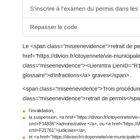
S'inscrire à l'examen du permis dans les 
Repasser le code
Le <span class="miseenevidence">retrait de pe
href="https://divion.fr/citoyennete/vie-munici
class="miseenevidence"><LienIntra LienID="R1
glossaire">d'infractions</a> graves</span>.
<span class="miseenevidence">Trois procédur
class="miseenevidence">retrait de permis</spa
l'invalidation,
la suspension, <a href="https://divion.fr/citoyennete/vi
xml=F14836">administrative </a>, ou <a href="https://di
xml=F21761">judiciaire</a>,
et <a href="https://divion.fr/citoyennete/vie-municipal