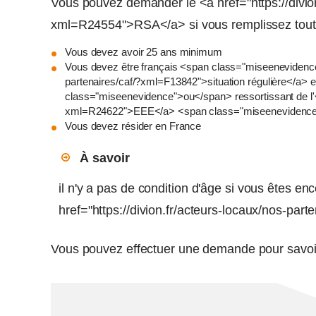
Vous pouvez demander le <a href="https://divion
xml=R24554">RSA</a> si vous remplissez toutes
Vous devez avoir 25 ans minimum
Vous devez être français <span class="miseenevidence"
partenaires/caf/?xml=F13842">situation régulière</a>
class="miseenevidence">ou</span> ressortissant de l'<a
xml=R24622">EEE</a> <span class="miseenevidence">o
Vous devez résider en France
À savoir
il n'y a pas de condition d'âge si vous êtes e
href="https://divion.fr/acteurs-locaux/nos-pa
Vous pouvez effectuer une demande pour savoir