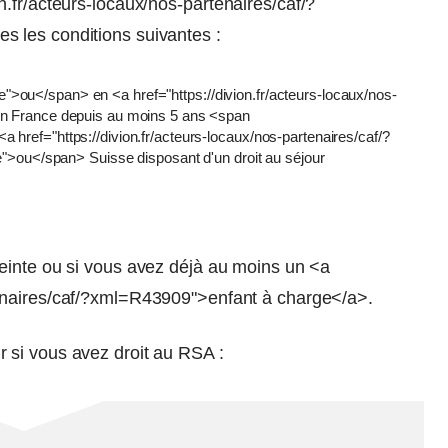
.fr/acteurs-locaux/nos-partenaires/caf/?
 les conditions suivantes :
>ou</span> en <a href="https://divion.fr/acteurs-locaux/nos-
 en France depuis au moins 5 ans <span
 href="https://divion.fr/acteurs-locaux/nos-partenaires/caf/?
u</span> Suisse disposant d'un droit au séjour
nceinte ou si vous avez déjà au moins un <a
rtenaires/caf/?xml=R43909">enfant à charge</a>.
 si vous avez droit au RSA :