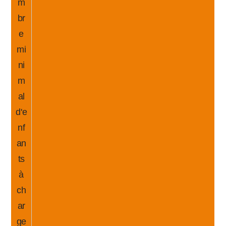
m
br
e
mi
ni
m
al
d'e
nf
an
ts
à
ch
ar
ge