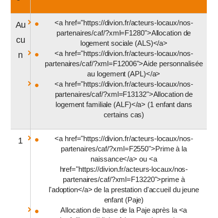
<a href="https://divion.fr/acteurs-locaux/nos-
Au
partenaires/caf/?xml=F1280">Allocation de
cu
logement sociale (ALS)</a>
<a href="https://divion.fr/acteurs-locaux/nos-
n
partenaires/caf/?xml=F12006">Aide personnalisée
au logement (APL)</a>
<a href="https://divion.fr/acteurs-locaux/nos-
partenaires/caf/?xml=F13132">Allocation de
logement familiale (ALF)</a> (1 enfant dans
certains cas)
<a href="https://divion.fr/acteurs-locaux/nos-
1
partenaires/caf/?xml=F2550">Prime à la
naissance</a> ou <a
href="https://divion.fr/acteurs-locaux/nos-
partenaires/caf/?xml=F13220">prime à
l'adoption</a> de la prestation d'accueil du jeune
enfant (Paje)
Allocation de base de la Paje après la <a