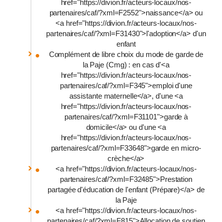
href="https://divion.fr/acteurs-locaux/nos-
partenaires/caf/?xml=F2552">naissance</a> ou
<a href="https://divion.fr/acteurs-locaux/nos-
partenaires/caf/?xml=F31430">l'adoption</a> d'un
enfant
Complément de libre choix du mode de garde de
la Paje (Cmg) : en cas d'<a
href="https://divion.fr/acteurs-locaux/nos-
partenaires/caf/?xml=F345">emploi d'une
assistante maternelle</a>, d'une <a
href="https://divion.fr/acteurs-locaux/nos-
partenaires/caf/?xml=F31101">garde à
domicile</a> ou d'une <a
href="https://divion.fr/acteurs-locaux/nos-
partenaires/caf/?xml=F33648">garde en micro-
crèche</a>
<a href="https://divion.fr/acteurs-locaux/nos-
partenaires/caf/?xml=F32485">Prestation
partagée d'éducation de l'enfant (Prépare)</a> de
la Paje
<a href="https://divion.fr/acteurs-locaux/nos-
partenaires/caf/?xml=F815">Allocation de soutien