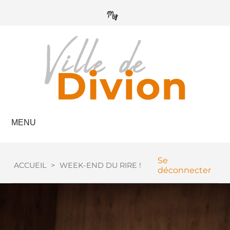
MENU
Se
ACCUEIL
>
WEEK-END DU RIRE !
déconnecter