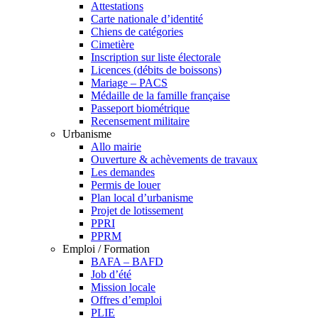
Attestations
Carte nationale d’identité
Chiens de catégories
Cimetière
Inscription sur liste électorale
Licences (débits de boissons)
Mariage – PACS
Médaille de la famille française
Passeport biométrique
Recensement militaire
Urbanisme
Allo mairie
Ouverture & achèvements de travaux
Les demandes
Permis de louer
Plan local d’urbanisme
Projet de lotissement
PPRI
PPRM
Emploi / Formation
BAFA – BAFD
Job d’été
Mission locale
Offres d’emploi
PLIE