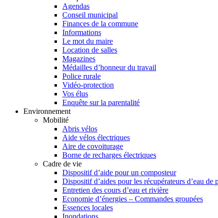
Agendas
Conseil municipal
Finances de la commune
Informations
Le mot du maire
Location de salles
Magazines
Médailles d’honneur du travail
Police rurale
Vidéo-protection
Vos élus
Enquête sur la parentalité
Environnement
Mobilité
Abris vélos
Aide vélos électriques
Aire de covoiturage
Borne de recharges électriques
Cadre de vie
Dispositif d’aide pour un composteur
Dispositif d’aides pour les récupérateurs d’eau de 
Entretien des cours d’eau et rivière
Economie d’énergies – Commandes groupées
Essences locales
Inondations