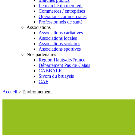
Marchés publics
Le marché du mercredi
Commerces / entreprises
Opérations commerciales
Professionnels de santé
Associations
Associations caritatives
Associations locales
Associations scolaires
Associations sportives
Nos partenaires
Région Hauts-de-France
Département Pas-de-Calais
CABBALR
Sivom du bruaysis
CAF
Accueil
>
Environnement