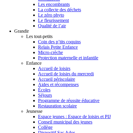
Les encombrants
La collecte des déchets
Le zéro phyto
Le fleurissement
Qualité de l’air
Grandir
Les tout-petits
Coin des p’tits coquins
Relais Petite Enfance
Micro-crèche
Protection maternelle et infantile
Enfance
Accueil de loisirs
Accueil de loisirs du mercredi
Accueil périscolaire
Aides et récompenses
Écoles
Séjours
Programme de réussite éducative
Restauration scolaire
Jeunesse
Espace jeunes : Espace de loisirs et PIJ
Conseil municipal des jeunes
Collège
Dispositif Sac Ados