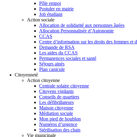
Pôle empoi
Postuler en mairie
Job étudiant
Action sociale
Allocation de solidarité aux personnes âgées
Allocation Personnalisée d’Autonomie
CCAS
Centre d’information sur les droits des femmes et d
Demande de RSA
Les aides du CCAS
Permanences sociales et santé
Séjours ainés
Plan canicule
Citoyenneté
Action citoyenne
Centrale solaire citoyenne
Citoyens vigilants
Conseils de quartiers
Les défibrillateurs
Maison citoyenne
Médiation sociale
Mon pied de houblon
Numéros d’urgence
Stérilisation des chats
Vie municipale