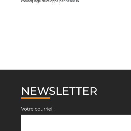
comarquage developpé par
baseo.io
NEWSLETTER
Votre courriel :